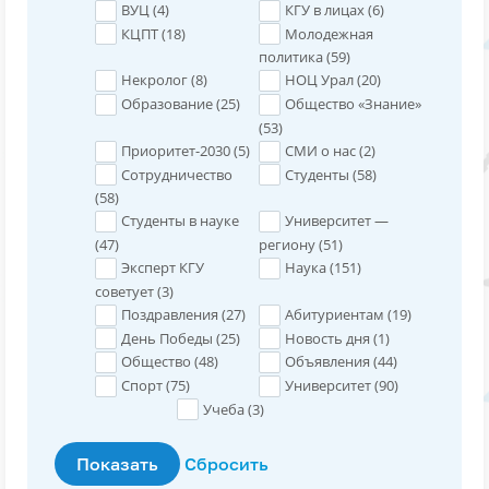
ВУЦ (
4
)
КГУ в лицах (
6
)
КЦПТ (
18
)
Молодежная
политика (
59
)
Некролог (
8
)
НОЦ Урал (
20
)
Образование (
25
)
Общество «Знание»
(
53
)
Приоритет-2030 (
5
)
СМИ о нас (
2
)
Сотрудничество
Студенты (
58
)
(
58
)
Студенты в науке
Университет —
(
47
)
региону (
51
)
Эксперт КГУ
Наука (
151
)
советует (
3
)
Поздравления (
27
)
Абитуриентам (
19
)
День Победы (
25
)
Новость дня (
1
)
Общество (
48
)
Объявления (
44
)
Спорт (
75
)
Университет (
90
)
Учеба (
3
)