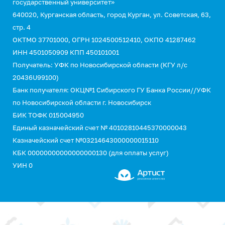
государственный университет»
640020, Курганская область, город Курган, ул. Советская, 63,
стр. 4
ОКТМО 37701000, ОГРН 1024500512410, ОКПО 41287462
ИНН 4501050909 КПП 450101001
Получатель: УФК по Новосибирской области (КГУ л/с
20436U99100)
Банк получателя: ОКЦ№1 Сибирского ГУ Банка России//УФК
по Новосибирской области г. Новосибирск
БИК ТОФК 015004950
Единый казначейский счет № 40102810445370000043
Казначейский счет №03214643000000015110
КБК 00000000000000000130 (для оплаты услуг)
УИН 0