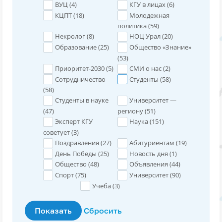
ВУЦ (
4
)
КГУ в лицах (
6
)
КЦПТ (
18
)
Молодежная
политика (
59
)
Некролог (
8
)
НОЦ Урал (
20
)
Образование (
25
)
Общество «Знание»
(
53
)
Приоритет-2030 (
5
)
СМИ о нас (
2
)
Сотрудничество
Студенты (
58
)
(
58
)
Студенты в науке
Университет —
(
47
)
региону (
51
)
Эксперт КГУ
Наука (
151
)
советует (
3
)
Поздравления (
27
)
Абитуриентам (
19
)
День Победы (
25
)
Новость дня (
1
)
Общество (
48
)
Объявления (
44
)
Спорт (
75
)
Университет (
90
)
Учеба (
3
)