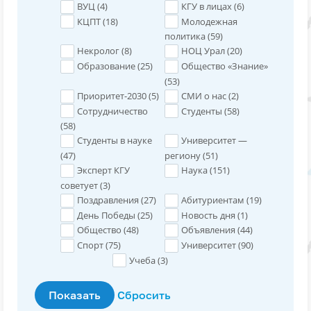
ВУЦ (
4
)
КГУ в лицах (
6
)
КЦПТ (
18
)
Молодежная
политика (
59
)
Некролог (
8
)
НОЦ Урал (
20
)
Образование (
25
)
Общество «Знание»
(
53
)
Приоритет-2030 (
5
)
СМИ о нас (
2
)
Сотрудничество
Студенты (
58
)
(
58
)
Студенты в науке
Университет —
(
47
)
региону (
51
)
Эксперт КГУ
Наука (
151
)
советует (
3
)
Поздравления (
27
)
Абитуриентам (
19
)
День Победы (
25
)
Новость дня (
1
)
Общество (
48
)
Объявления (
44
)
Спорт (
75
)
Университет (
90
)
Учеба (
3
)