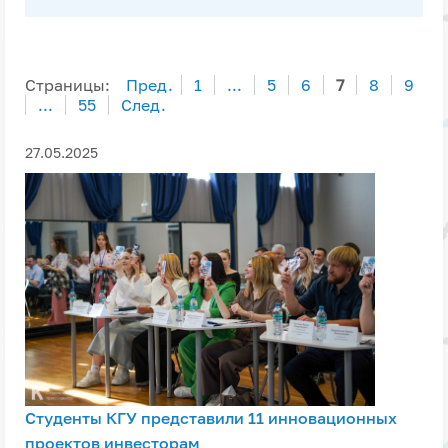
Страницы:
Пред.
1
...
5
6
7
8
9
...
55
След.
27.05.2025
Студенты КГУ представили 11 инновационных
проектов инвесторам