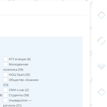
КГУ в лицах (
6
)
Молодежная
политика (
59
)
НОЦ Урал (
20
)
Общество «Знание»
(
53
)
)
СМИ о нас (
2
)
8
)
Студенты (
58
)
Университет —
региону (
51
)