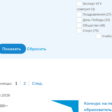
Эксперт КГУ
советует (
3
)
Поздравления (
27
)
День Победы (
25
)
Общество (
48
)
Спорт (
75
)
Учеба 
аницы:
1
2
След.
8.2026
Конкурс на п
образователь