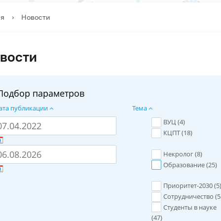
ая
›
Новости
вости
Подбор параметров
ата публикации
Тема
ВУЦ (
4
)
КЦПТ (
18
)
Некролог (
8
)
Образование (
25
)
Приоритет-2030 (
5
Сотрудничество (
5
Студенты в науке
(
47
)