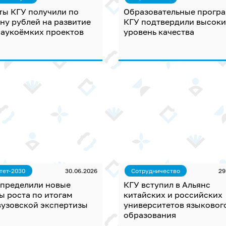
ты КГУ получили по
Образовательные прогр
ну рублей на развитие
КГУ подтвердили высок
наукоёмких проектов
уровень качества
тет-2030
30.06.2026
Сотрудничество
29
определили новые
КГУ вступил в Альянс
ы роста по итогам
китайских и российских
вузовской экспертизы
университетов языковог
образования