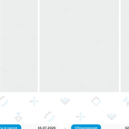
ты в науке
16.07.2026
Образование
02