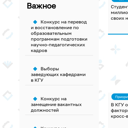
Важное
Студен
миллио
своих 
Конкурс на перевод
и восстановление по
образовательным
программам подготовки
научно-педагогических
кадров
Выборы
заведующих кафедрами
в КГУ
Приори
Конкурс на
замещение вакантных
В КГУ 
должностей
фактор
кросс-