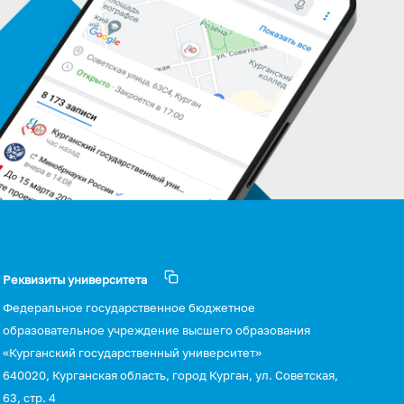
Реквизиты университета
Федеральное государственное бюджетное
образовательное учреждение высшего образования
«Курганский государственный университет»
640020, Курганская область, город Курган, ул. Советская,
63, стр. 4