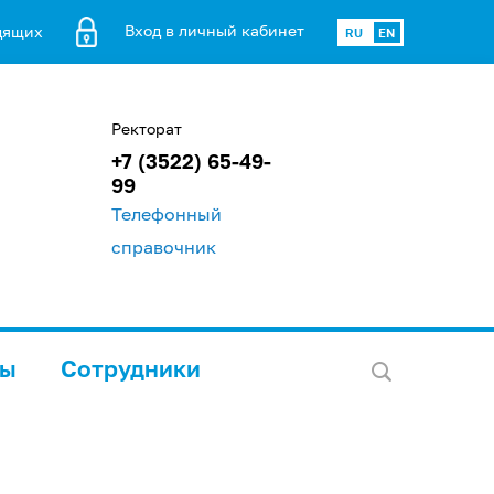
Вход в личный кабинет
дящих
RU
EN
Ректорат
+7 (3522) 65-49-
99
Телефонный
справочник
лы
Сотрудники