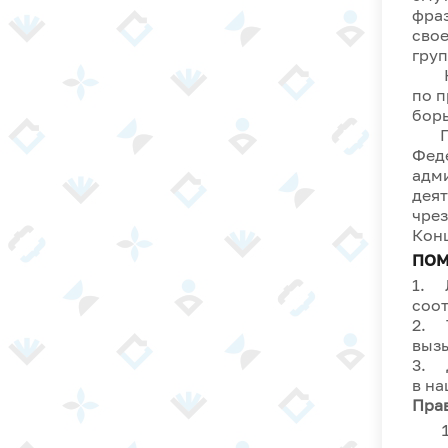
фраз
свое
груп
К н
по п
борь
Пра
Фед
адм
деят
чре
Кон
ПОМ
1. Л
соот
2. Т
вызы
3. Д
в на
Прав