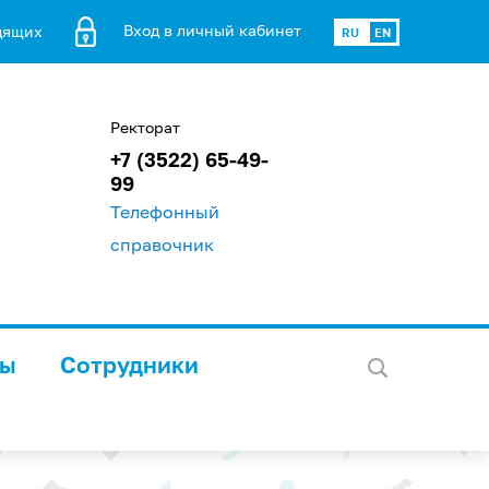
Вход в личный кабинет
дящих
RU
EN
Ректорат
+7 (3522) 65-49-
99
Телефонный
справочник
лы
Сотрудники