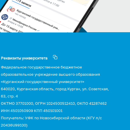
Реквизиты университета
Федеральное государственное бюджетное
образовательное учреждение высшего образования
«Курганский государственный университет»
640020, Курганская область, город Курган, ул. Советская,
63, стр. 4
ОКТМО 37701000, ОГРН 1024500512410, ОКПО 41287462
ИНН 4501050909 КПП 450101001
Получатель: УФК по Новосибирской области (КГУ л/с
20436U99100)