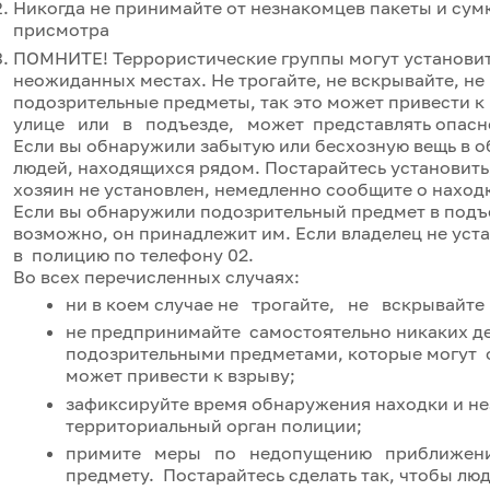
Никогда не принимайте от незнакомцев пакеты и сумк
присмотра
ПОМНИТЕ! Террористические группы могут установит
неожиданных местах. Не трогайте, не вскрывайте, н
подозрительные предметы, так это может привести
улице или в подъезде, может представлять опасн
Если вы обнаружили забытую или бесхозную вещь в 
людей, находящихся рядом. Постарайтесь установить, 
хозяин не установлен, немедленно сообщите о наход
Если вы обнаружили подозрительный предмет в подъе
возможно, он принадлежит им. Если владелец не уст
в полицию по телефону 02.
Во всех перечисленных случаях:
ни в коем случае не трогайте, не вскрывайт
не предпринимайте самостоятельно никаких де
подозрительными предметами, которые могут о
может привести к взрыву;
зафиксируйте время обнаружения находки и не
территориальный орган полиции;
примите меры по недопущению приближен
предмету. Постарайтесь сделать так, чтобы лю