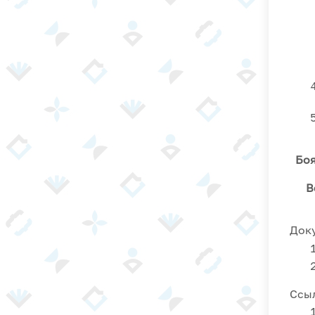
Боя
В
Док
Ссы