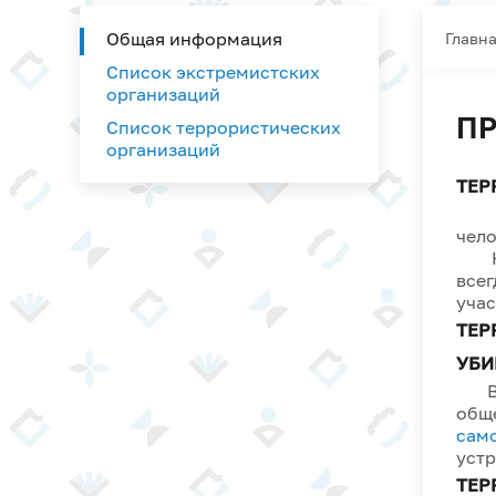
Общая информация
Главн
Список экстремистских
организаций
ПР
Список террористических
организаций
ТЕР
В н
чело
К т
всег
учас
ТЕР
УБИ
В 
общ
сам
уст
ТЕР