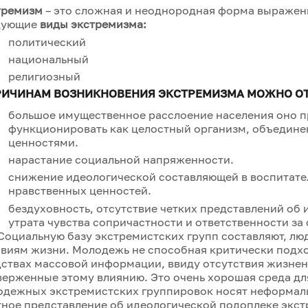
тремизм
– это сложная и неоднородная форма выражен
дующие
виды экстремизма:
политический
национальный
религиозный
РИЧИНАМ ВОЗНИКНОВЕНИЯ ЭКСТРЕМИЗМА МОЖНО О
большое имущественное расслоение населения оно пр
функционировать как целостный организм, объедине
ценностями.
нарастание социальной напряженности.
снижение идеологической составляющей в воспитател
нравственных ценностей.
бездуховность, отсутствие четких представлений об 
утрата чувства сопричастности и ответственности за
иальную базу экстремистских групп составляют, люд
виям жизни. Молодежь не способная критически подх
ствах массовой информации, ввиду отсутствия жизнен
ерженные этому влиянию. Это очень хорошая среда дл
дежных экстремистских группировок носят неформаль
ное представление об идеологической подоплеке экс