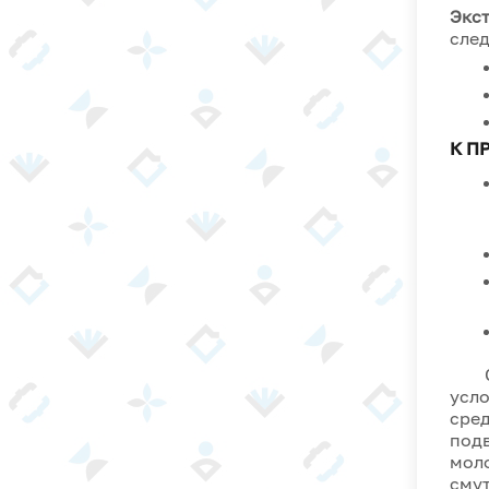
Экс
сле
К П
Соц
усло
сред
подв
моло
смут