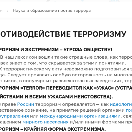
ая
›
Наука и образование против террора
ОТИВОДЕЙСТВИЕ ТЕРРОРИЗМУ
РОРИЗМ И ЭКСТРЕМИЗМ – УГРОЗА ОБЩЕСТВУ!
аш лексикон вошли такие страшные слова, как терро
век знает о том, что скрывается за этими понятиями.
еррористическому акту невозможно подготовиться за
да. Следует проявлять особую осторожность на много
тников, в популярных развлекательных заведениях, то
РОРИЗМ «TERROR» ПЕРЕВОДИТСЯ КАК «УЖАС» (УСТ
ЙСТВАМИ И ВСЕМИ УЖАСАМИ НЕИСТОВСТВА).
праве
России
терроризм определяется — как
идеологи
ественное сознание, на принятие решений органами
го
оуправления
или
международными организациями
, св
рашением
мирного населения
и/или иными формами про
РОРИЗМ – КРАЙНЯЯ ФОРМА ЭКСТРЕМИЗМА.