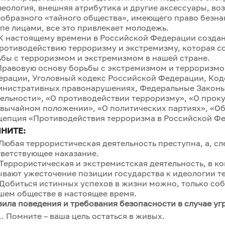
еология, внешняя атрибутика и другие аксессуары, во
образного «тайного общества», имеющего право безна
пе лицами, все это привлекает молодежь.
астоящему времени в Российской Федерации создана 
ротиводействию терроризму и экстремизму, которая с
бы с терроризмом и экстремизмом в нашей стране.
вовую основу борьбы с экстремизмом и терроризмом
ерации, Уголовный кодекс Российской Федерации, Код
инистративных правонарушениях, Федеральные Законы
ельности», «О противодействии терроризму», «О прок
звычайном положении», «О политических партиях», «О
цепция «Противодействия терроризма в Российской Ф
НИТЕ:
юбая террористическая деятельность преступна, а, сл
ветствующее наказание.
еррористическая и экстремистская деятельность, в ко
вают ужесточение позиции государства к идеологии т
обиться истинных успехов в жизни можно, только соб
шем обществе в настоящее время.
ила поведения и требования безопасности в случае уг
Помните – ваша цель остаться в живых.