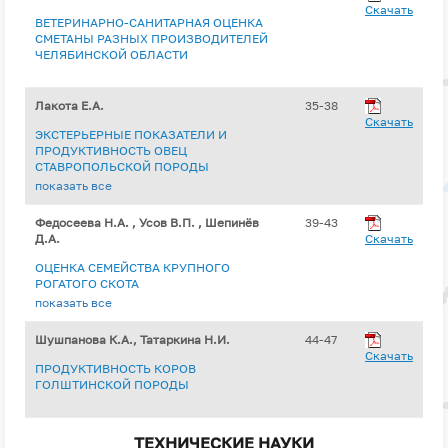
Скачать
ВЕТЕРИНАРНО-САНИТАРНАЯ ОЦЕНКА
СМЕТАНЫ РАЗНЫХ ПРОИЗВОДИТЕЛЕЙ
ЧЕЛЯБИНСКОЙ ОБЛАСТИ
Лакота Е.А.
35-38
Скачать
ЭКСТЕРЬЕРНЫЕ ПОКАЗАТЕЛИ И
ПРОДУКТИВНОСТЬ ОВЕЦ
СТАВРОПОЛЬСКОЙ ПОРОДЫ
ПОВОЛЖСКОЙ ПОПУЛЯЦИИ
показать все
Федосеева Н.А. , Усов В.П. , Шепинёв
39-43
Д.А.
Скачать
ОЦЕНКА СЕМЕЙСТВА КРУПНОГО
РОГАТОГО СКОТА
ГОЛШТИНИЗИРОВАННОЙ ЧЕРНО-
показать все
ПЕСТРОЙ ПОРОДЫ ПО МОЛОЧНОЙ
ПРОДУКТИВНОСТИ
Шушпанова К.А., Татаркина Н.И.
44-47
Скачать
ПРОДУКТИВНОСТЬ КОРОВ
ГОЛШТИНСКОЙ ПОРОДЫ
ТЕХНИЧЕСКИЕ НАУКИ