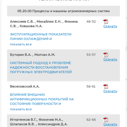
05.20.00 Процессы и машины агроинженерных систем
Алексеев С.В. , Михайлюк Е.Н. , Фомина
48-52
С.В. , Ковшова Н.А.
Скачать
ЭКСПЛУАТАЦИОННЫЕ ПОКАЗАТЕЛИ
ЛИНИИ ОХЛАЖДЕНИЯ И
ПНЕВМОТРАНСПОРТА ПОЛНОЖИРНОЙ
показать все
ЭКСТРУДИРОВАННОЙ СОИ
Буторин В.А. , Молчан А.М.
53-57
Скачать
СИСТЕМНЫЙ ПОДХОД К ПРОБЛЕМЕ
НАДЕЖНОСТИ ВОССТАНОВЛЕНИЯ
ПОГРУЖНЫХ ЭЛЕКТРОДВИГАТЕЛЕЙ
Веселовский А.А.
58-61
Скачать
ВЛИЯНИЕ ВНЕШНИХ
АНТИФРИКЦИОННЫХ ПОКРЫТИЙ НА
СОСТОЯНИЕ ПОВЕРХНОСТИ И
ПРИРАБОТКУ УПРОЧНЕННЫХ
показать все
ДИФФУЗИЕЙ ЧУГУННЫХ ЗУБЧАТЫХ
КОЛЕС В ПАРЕ
Игнатенков В.Г., Фомичев М.А.,
62-66
Шлапаков В.В. , Александров Д.А.
Скачать