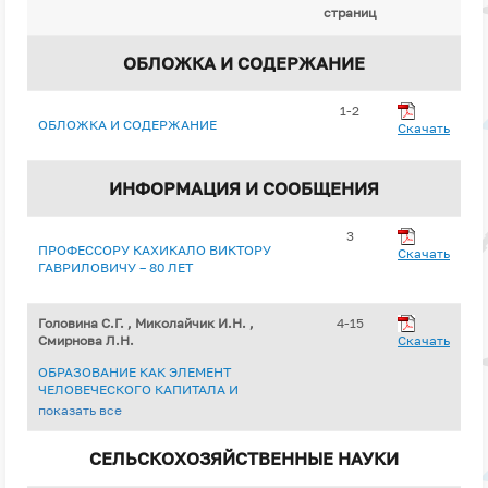
страниц
ОБЛОЖКА И СОДЕРЖАНИЕ
1-2
ОБЛОЖКА И СОДЕРЖАНИЕ
Скачать
ИНФОРМАЦИЯ И СООБЩЕНИЯ
3
ПРОФЕССОРУ КАХИКАЛО ВИКТОРУ
Скачать
ГАВРИЛОВИЧУ – 80 ЛЕТ
Головина С.Г. , Миколайчик И.Н. ,
4-15
Смирнова Л.Н.
Скачать
ОБРАЗОВАНИЕ КАК ЭЛЕМЕНТ
ЧЕЛОВЕЧЕСКОГО КАПИТАЛА И
УСЛОВИЕ УСПЕШНОГО
показать все
РЕГИОНАЛЬНОГО РАЗВИТИЯ
СЕЛЬСКОХОЗЯЙСТВЕННЫЕ НАУКИ