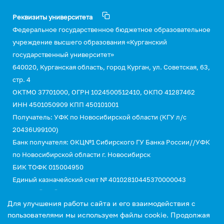
Реквизиты университета
Федеральное государственное бюджетное образовательное
учреждение высшего образования «Курганский
государственный университет»
640020, Курганская область, город Курган, ул. Советская, 63,
стр. 4
ОКТМО 37701000, ОГРН 1024500512410, ОКПО 41287462
ИНН 4501050909 КПП 450101001
Получатель: УФК по Новосибирской области (КГУ л/с
20436U99100)
Банк получателя: ОКЦ№1 Сибирского ГУ Банка России//УФК
по Новосибирской области г. Новосибирск
БИК ТОФК 015004950
Единый казначейский счет № 40102810445370000043
Казначейский счет №03214643000000015110
Для улучшения работы сайта и его взаимодействия с
КБК 00000000000000000130 (для оплаты услуг)
пользователями мы используем файлы cookie. Продолжая
УИН 0