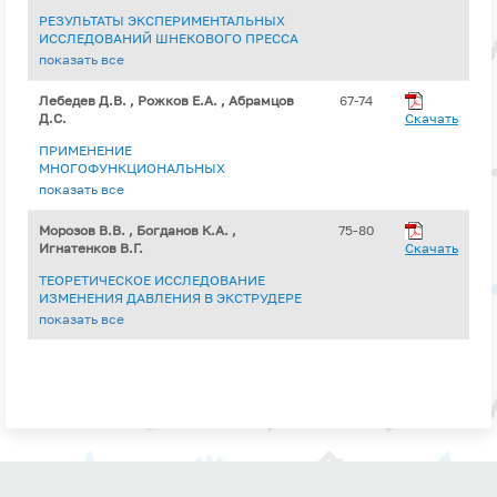
РЕЗУЛЬТАТЫ ЭКСПЕРИМЕНТАЛЬНЫХ
ИССЛЕДОВАНИЙ ШНЕКОВОГО ПРЕССА
ДЛЯ ОБЕЗВОЖИВАНИЯ САПРОПЕЛЯ
показать все
ЕСТЕСТВЕННОЙ ВЛАЖНОСТИ
Лебедев Д.В. , Рожков Е.А. , Абрамцов
67-74
Д.С.
Скачать
ПРИМЕНЕНИЕ
МНОГОФУНКЦИОНАЛЬНЫХ
ТЕХНОЛОГИЙ ОПТИКО-
показать все
ЭЛЕКТРОННОГО ЗРЕНИЯ ДЛЯ
КАЛИБРОВКИ И АНАЛИЗА СЕМЯН
Морозов В.В. , Богданов К.А. ,
75-80
Игнатенков В.Г.
Скачать
ТЕОРЕТИЧЕСКОЕ ИССЛЕДОВАНИЕ
ИЗМЕНЕНИЯ ДАВЛЕНИЯ В ЭКСТРУДЕРЕ
ДЛЯ ПРОИЗВОДСТВА КОРМОВ С
показать все
ДОБАВЛЕНИЕМ САПРОПЕЛЯ