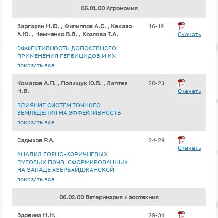
06.01.00 Агрономия
Заргарян Н.Ю. , Филиппов А.С. , Кекало
16-19
А.Ю. , Немченко В.В. , Козлова Т.А.
Скачать
ЭФФЕКТИВНОСТЬ ДОПОСЕВНОГО
ПРИМЕНЕНИЯ ГЕРБИЦИДОВ И ИХ
ФИТОТОКСИЧНОСТЬ НА
показать все
ВЫЩЕЛОЧЕННОМ ЧЕРНОЗЁМЕ В
КУРГАНСКОЙ ОБЛАСТИ
Комаров А.П. , Полищук Ю.В. , Лаптев
20-23
Н.В.
Скачать
ВЛИЯНИЕ СИСТЕМ ТОЧНОГО
ЗЕМЛЕДЕЛИЯ НА ЭФФЕКТИВНОСТЬ
ВЫПОЛНЕНИЯ ПОСЕВНЫХ РАБОТ
показать все
Садыхов Р.А.
24-28
Скачать
АНАЛИЗ ГОРНО-КОРИЧНЕВЫХ
ЛУГОВЫХ ПОЧВ, СФОРМИРОВАННЫХ
НА ЗАПАДЕ АЗЕРБАЙДЖАНСКОЙ
РЕСПУБЛИКИ (НА СЕВЕРО-
показать все
ВОСТОЧНОМ СКЛОНЕ МАЛОГО
КАВКАЗА) НА ОБРАМЛЕНИИ
06.02.00 Ветеринария и зоотехния
ШАМКИРЧАЙСКОГО ВОДОХРАНИЛИЩА
Вдовина Н.Н.
29-34