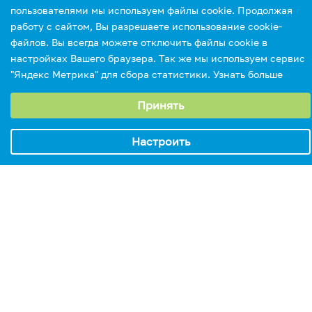
пользователями мы используем файлы cookie. Продолжая
работу с сайтом, Вы разрешаете использование cookie-
файлов. Вы всегда можете отключить файлы cookie в
настройках Вашего браузера. Так же мы используем сервис
"Яндекс Метрика" для сбора статистики.
Узнать больше
Выберите настройки cookie
Принять
Минимальные
Аналитические/Функциональные
Настроить