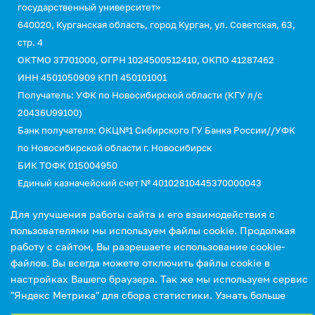
государственный университет»
640020, Курганская область, город Курган, ул. Советская, 63,
стр. 4
ОКТМО 37701000, ОГРН 1024500512410, ОКПО 41287462
ИНН 4501050909 КПП 450101001
Получатель: УФК по Новосибирской области (КГУ л/с
20436U99100)
Банк получателя: ОКЦ№1 Сибирского ГУ Банка России//УФК
по Новосибирской области г. Новосибирск
БИК ТОФК 015004950
Единый казначейский счет № 40102810445370000043
Казначейский счет №03214643000000015110
Для улучшения работы сайта и его взаимодействия с
КБК 00000000000000000130 (для оплаты услуг)
пользователями мы используем файлы cookie. Продолжая
УИН 0
работу с сайтом, Вы разрешаете использование cookie-
файлов. Вы всегда можете отключить файлы cookie в
настройках Вашего браузера. Так же мы используем сервис
"Яндекс Метрика" для сбора статистики.
Узнать больше
Выберите настройки cookie