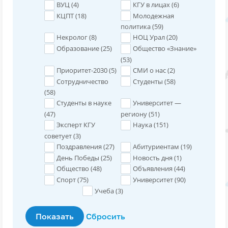
ВУЦ (
4
)
КГУ в лицах (
6
)
КЦПТ (
18
)
Молодежная
политика (
59
)
Некролог (
8
)
НОЦ Урал (
20
)
Образование (
25
)
Общество «Знание»
(
53
)
Приоритет-2030 (
5
)
СМИ о нас (
2
)
Сотрудничество
Студенты (
58
)
(
58
)
Студенты в науке
Университет —
(
47
)
региону (
51
)
Эксперт КГУ
Наука (
151
)
советует (
3
)
Поздравления (
27
)
Абитуриентам (
19
)
День Победы (
25
)
Новость дня (
1
)
Общество (
48
)
Объявления (
44
)
Спорт (
75
)
Университет (
90
)
Учеба (
3
)