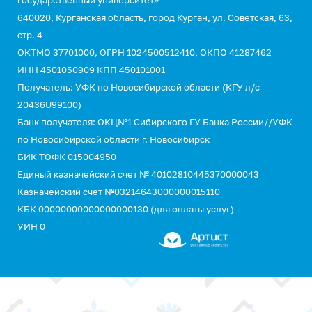
государственный университет»
640020, Курганская область, город Курган, ул. Советская, 63,
стр. 4
ОКТМО 37701000, ОГРН 1024500512410, ОКПО 41287462
ИНН 4501050909 КПП 450101001
Получатель: УФК по Новосибирской области (КГУ л/с
20436U99100)
Банк получателя: ОКЦ№1 Сибирского ГУ Банка России//УФК
по Новосибирской области г. Новосибирск
БИК ТОФК 015004950
Единый казначейский счет № 40102810445370000043
Казначейский счет №03214643000000015110
КБК 00000000000000000130 (для оплаты услуг)
УИН 0