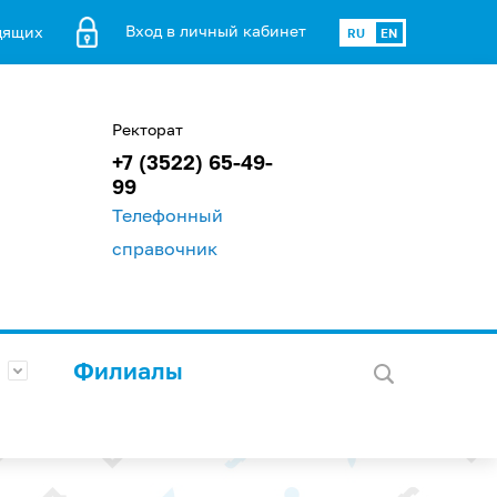
Вход в личный кабинет
дящих
RU
EN
Ректорат
+7 (3522) 65-49-
99
Телефонный
справочник
Филиалы