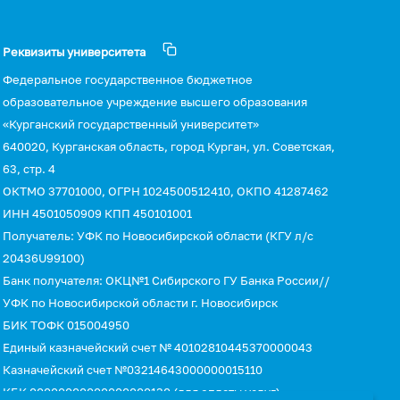
Реквизиты университета
Федеральное государственное бюджетное
образовательное учреждение высшего образования
«Курганский государственный университет»
640020, Курганская область, город Курган, ул. Советская,
63, стр. 4
ОКТМО 37701000, ОГРН 1024500512410, ОКПО 41287462
ИНН 4501050909 КПП 450101001
Получатель: УФК по Новосибирской области (КГУ л/с
20436U99100)
Банк получателя: ОКЦ№1 Сибирского ГУ Банка России//
УФК по Новосибирской области г. Новосибирск
БИК ТОФК 015004950
Единый казначейский счет № 40102810445370000043
Казначейский счет №03214643000000015110
КБК 00000000000000000130 (для оплаты услуг)