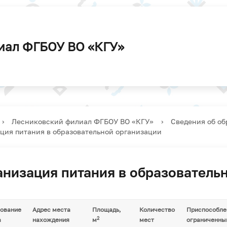
ельский совет
вительные курсы
жная политика
атура
дство
Ученый совет
Льготы и особенности
Студенческий профком
Аспирантура
Наши будни
приема
иат России
нты
Библиотека
Расписание
иал ФГБОУ ВО «КГУ»
оплата услуг
ние зачетно-
Университетская
›
Лесниковский филиал ФГБОУ ВО «КГУ»
›
Сведения об об
ационной сессии
студенческая научно-
ция питания в образовательной организации
 форма обучения
практическая
26 уч.год
конференция
анизация питания в образователь
ование
Адрес места
Площадь,
Количество
Приспособлен
2
а
нахождения
м
мест
ограниченны