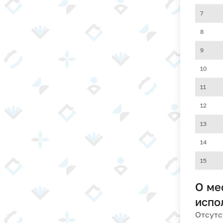
7
8
9
10
11
12
13
14
15
О ме
испо
Отсутс