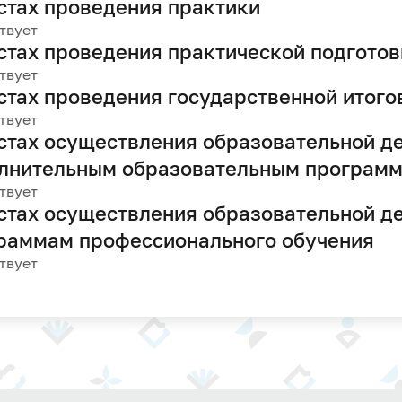
стах проведения практики
твует
стах проведения практической подгото
твует
стах проведения государственной итого
твует
стах осуществления образовательной де
лнительным образовательным програм
твует
стах осуществления образовательной д
раммам профессионального обучения
твует