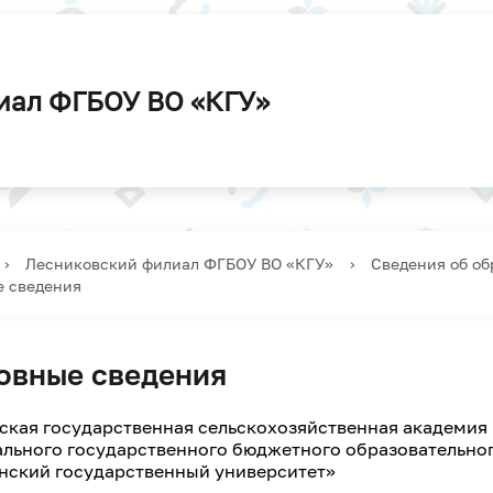
ельский совет
вительные курсы
жная политика
атура
дство
Ученый совет
Льготы и особенности
Студенческий профком
Аспирантура
Наши будни
приема
иат России
нты
Библиотека
Расписание
иал ФГБОУ ВО «КГУ»
оплата услуг
ние зачетно-
Университетская
›
Лесниковский филиал ФГБОУ ВО «КГУ»
›
Сведения об об
ационной сессии
студенческая научно-
 сведения
 форма обучения
практическая
26 уч.год
конференция
овные сведения
ская государственная сельскохозяйственная академия 
льного государственного бюджетного образовательно
нский государственный университет»