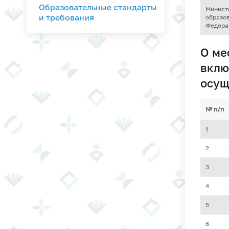
Образовательные стандарты
Минист
и требования
образо
Федера
О ме
вклю
осущ
№ п/п
1
2
3
4
5
6