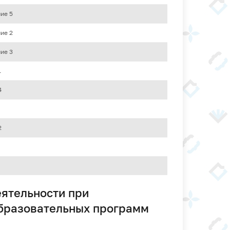
ние 5
ние 2
ние 3
1
4
2
еятельности при
образовательных программ