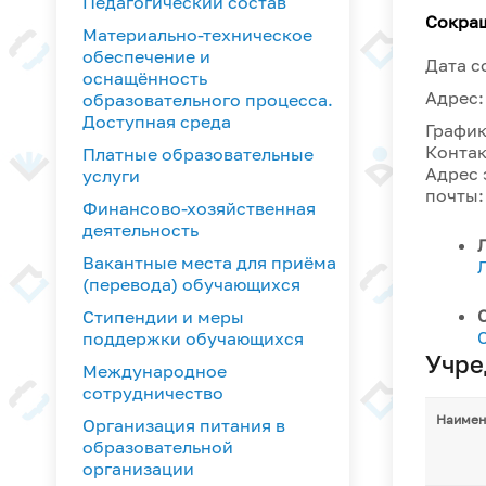
Педагогический состав
Сокра
Материально-техническое
обеспечение и
Дата с
оснащённость
Адрес:
образовательного процесса.
Доступная среда
Графи
Контак
Платные образовательные
Адрес 
услуги
почты:
Финансово-хозяйственная
деятельность
Вакантные места для приёма
(перевода) обучающихся
Стипендии и меры
поддержки обучающихся
Учре
Международное
сотрудничество
Наимен
Организация питания в
образовательной
организации