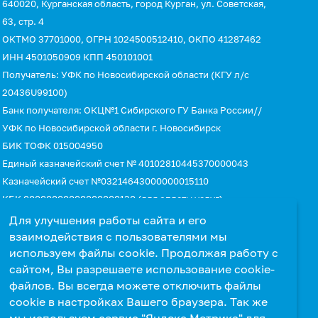
640020, Курганская область, город Курган, ул. Советская,
63, стр. 4
ОКТМО 37701000, ОГРН 1024500512410, ОКПО 41287462
ИНН 4501050909 КПП 450101001
Получатель: УФК по Новосибирской области (КГУ л/с
20436U99100)
Банк получателя: ОКЦ№1 Сибирского ГУ Банка России//
УФК по Новосибирской области г. Новосибирск
БИК ТОФК 015004950
Единый казначейский счет № 40102810445370000043
Казначейский счет №03214643000000015110
КБК 00000000000000000130 (для оплаты услуг)
УИН 0
Для улучшения работы сайта и его
взаимодействия с пользователями мы
используем файлы cookie. Продолжая работу с
сайтом, Вы разрешаете использование cookie-
файлов. Вы всегда можете отключить файлы
cookie в настройках Вашего браузера. Так же