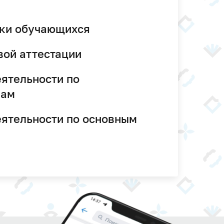
вки обучающихся
вой аттестации
ятельности по
мам
еятельности по основным