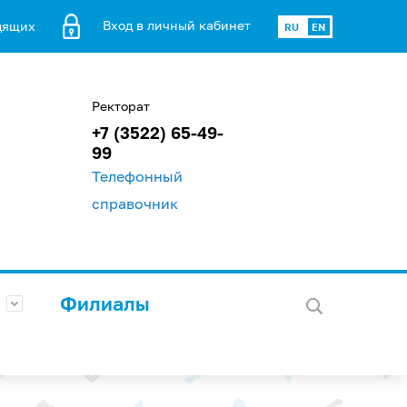
Вход в личный кабинет
дящих
RU
EN
Ректорат
+7 (3522) 65-49-
99
Телефонный
справочник
Филиалы