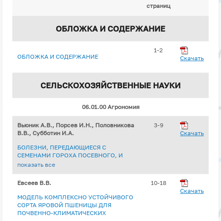
страниц
ОБЛОЖКА И СОДЕРЖАНИЕ
1-2
ОБЛОЖКА И СОДЕРЖАНИЕ
Скачать
СЕЛЬСКОХОЗЯЙСТВЕННЫЕ НАУКИ
06.01.00 Агрономия
Вьюник А.В., Порсев И.Н., Половникова
3-9
В.В., Субботин И.А.
Скачать
БОЛЕЗНИ, ПЕРЕДАЮЩИЕСЯ С
СЕМЕНАМИ ГОРОХА ПОСЕВНОГО, И
МЕРЫ БОРЬБЫ С НИМИ В УСЛОВИЯХ
показать все
ЗАУРАЛЬЯ
Евсеев В.В.
10-18
Скачать
МОДЕЛЬ КОМПЛЕКСНО УСТОЙЧИВОГО
СОРТА ЯРОВОЙ ПШЕНИЦЫ ДЛЯ
ПОЧВЕННО-КЛИМАТИЧЕСКИХ
УСЛОВИЙ КУРГАНСКОЙ ОБЛАСТИ