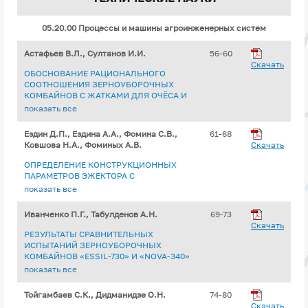
05.20.00 Процессы и машины агроинженерных систем
Астафьев В.Л., Султанов И.И.
56-60
Скачать
ОБОСНОВАНИЕ РАЦИОНАЛЬНОГО
СООТНОШЕНИЯ ЗЕРНОУБОРОЧНЫХ
КОМБАЙНОВ С ЖАТКАМИ ДЛЯ ОЧЁСА И
ПРЯМОГО КОМБАЙНИРОВАНИЯ ПРИ
показать все
ФОРМИРОВАНИИ СТЕРНЕВЫХ КУЛИС В
СЕВЕРНОМ РЕГИОНЕ КАЗАХСТАНА
Ездин Д.П., Ездина А.А., Фомина С.В.,
61-68
Ковшова Н.А., Фоминых А.В.
Скачать
ОПРЕДЕЛЕНИЕ КОНСТРУКЦИОННЫХ
ПАРАМЕТРОВ ЭЖЕКТОРА С
ИСПОЛЬЗОВАНИЕМ ПРОГРАММНОГО
показать все
ПАКЕТА SOLIDWORKS FLOW
SIMULATION ДЛЯ ВАКУУМНОЙ
Иванченко П.Г., Табулденов А.Н.
69-73
ВЫПАРНОЙ УСТАНОВКИ
Скачать
РЕЗУЛЬТАТЫ СРАВНИТЕЛЬНЫХ
ИСПЫТАНИЙ ЗЕРНОУБОРОЧНЫХ
КОМБАЙНОВ «ESSIL-730» И «NOVA-340»
НА УБОРКЕ ПШЕНИЦЫ
показать все
Тойгамбаев С.К., Дидманидзе О.Н.
74-80
Скачать