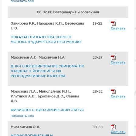
показать все
06.02.00 Ветеринария и зоотехния
Закирова Р.Р., Назарова К.П., Березкина
19-22
Г.Ю.
Скачать
ПОКАЗАТЕЛИ КАЧЕСТВА СЫРОГО
МОЛОКА В УДМУРТСКОЙ РЕСПУБЛИКЕ
Максимов А.Г., Максимов Н.А.
23-27
Скачать
ДНК-ГЕНОТИПИРОВАНИЕ СВИНОМАТОК
ЛАНДРАС Х ЙОРКШИР И ИХ
РЕПРОДУКТИВНЫЕ КАЧЕСТВА
Морозова Л.А., Миколайчик И.Н.,
28-32
Ильтяков А.В., Брюханов Д.С., Савина
Скачать
Я.В.
ФИЗИОЛОГО-БИОХИМИЧЕСКИЙ СТАТУС
МОЛОДНЯКА СВИНЕЙ ПРИ
показать все
ИСПОЛЬЗОВАНИИ МУЛЬТИЭНЗИМНОЙ
КОМПОЗИЦИИ
Низавитина О.А.
33-38
Скачать
МОРФОЛОГИЧЕСКИЕ И