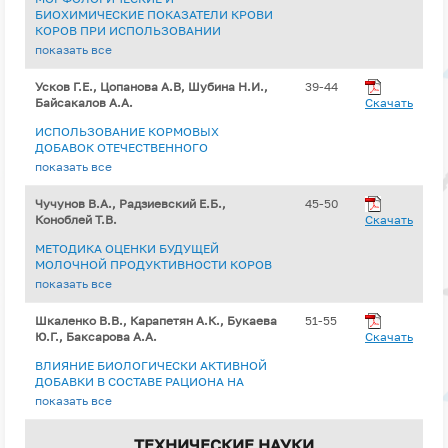
БИОХИМИЧЕСКИЕ ПОКАЗАТЕЛИ КРОВИ
КОРОВ ПРИ ИСПОЛЬЗОВАНИИ
ПРОБИОТИЧЕСКОГО ПРЕПАРАТА
показать все
БАЦЕЛЛ
Усков Г.Е., Цопанова А.В, Шубина Н.И.,
39-44
Байсакалов А.А.
Скачать
ИСПОЛЬЗОВАНИЕ КОРМОВЫХ
ДОБАВОК ОТЕЧЕСТВЕННОГО
ПРОИЗВОДСТВА В КОРМЛЕНИИ
показать все
БЫЧКОВ
Чучунов В.А., Радзиевский Е.Б.,
45-50
Коноблей Т.В.
Скачать
МЕТОДИКА ОЦЕНКИ БУДУЩЕЙ
МОЛОЧНОЙ ПРОДУКТИВНОСТИ КОРОВ
СИММЕНТАЛЬСКОЙ ПОРОДЫ
показать все
Шкаленко В.В., Карапетян А.К., Букаева
51-55
Ю.Г., Баксарова А.А.
Скачать
ВЛИЯНИЕ БИОЛОГИЧЕСКИ АКТИВНОЙ
ДОБАВКИ В СОСТАВЕ РАЦИОНА НА
ГЕМАТОЛОГИЧЕСКИЕ ПОКАЗАТЕЛИ
показать все
СЕЛЬСКОХОЗЯЙСТВЕННОЙ ПТИЦЫ
ТЕХНИЧЕСКИЕ НАУКИ