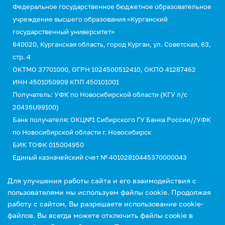
Федеральное государственное бюджетное образовательное
учреждение высшего образования «Курганский
государственный университет»
640020, Курганская область, город Курган, ул. Советская, 63,
стр. 4
ОКТМО 37701000, ОГРН 1024500512410, ОКПО 41287462
ИНН 4501050909 КПП 450101001
Получатель: УФК по Новосибирской области (КГУ л/с
20436U99100)
Банк получателя: ОКЦ№1 Сибирского ГУ Банка России//УФК
по Новосибирской области г. Новосибирск
БИК ТОФК 015004950
Единый казначейский счет № 40102810445370000043
Казначейский счет №03214643000000015110
Для улучшения работы сайта и его взаимодействия с
КБК 00000000000000000130 (для оплаты услуг)
пользователями мы используем файлы cookie. Продолжая
УИН 0
работу с сайтом, Вы разрешаете использование cookie-
файлов. Вы всегда можете отключить файлы cookie в