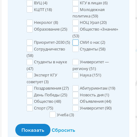
ВУЦ (
4
)
КГУ в лицах (
6
)
КЦПТ (
18
)
Молодежная
политика (
59
)
Некролог (
8
)
НОЦ Урал (
20
)
Образование (
25
)
Общество «Знание»
(
53
)
Приоритет-2030 (
5
)
СМИ о нас (
2
)
Сотрудничество
Студенты (
58
)
(
58
)
Студенты в науке
Университет —
(
47
)
региону (
51
)
Эксперт КГУ
Наука (
151
)
советует (
3
)
Поздравления (
27
)
Абитуриентам (
19
)
День Победы (
25
)
Новость дня (
1
)
Общество (
48
)
Объявления (
44
)
Спорт (
75
)
Университет (
90
)
Учеба (
3
)