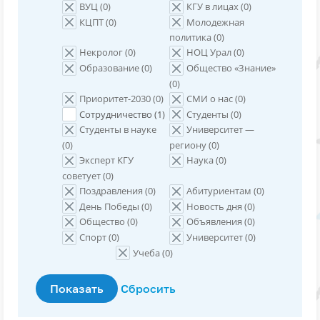
ВУЦ (
0
)
КГУ в лицах (
0
)
КЦПТ (
0
)
Молодежная
политика (
0
)
Некролог (
0
)
НОЦ Урал (
0
)
Образование (
0
)
Общество «Знание»
(
0
)
Приоритет-2030 (
0
)
СМИ о нас (
0
)
Сотрудничество (
1
)
Студенты (
0
)
Студенты в науке
Университет —
(
0
)
региону (
0
)
Эксперт КГУ
Наука (
0
)
советует (
0
)
Поздравления (
0
)
Абитуриентам (
0
)
День Победы (
0
)
Новость дня (
0
)
Общество (
0
)
Объявления (
0
)
Спорт (
0
)
Университет (
0
)
Учеба (
0
)