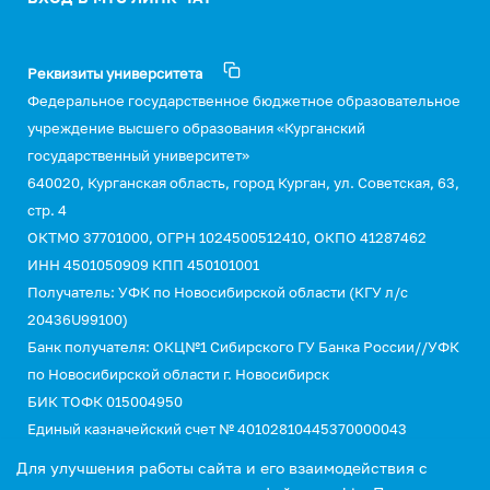
Реквизиты университета
Федеральное государственное бюджетное образовательное
учреждение высшего образования «Курганский
государственный университет»
640020, Курганская область, город Курган, ул. Советская, 63,
стр. 4
ОКТМО 37701000, ОГРН 1024500512410, ОКПО 41287462
ИНН 4501050909 КПП 450101001
Получатель: УФК по Новосибирской области (КГУ л/с
20436U99100)
Банк получателя: ОКЦ№1 Сибирского ГУ Банка России//УФК
по Новосибирской области г. Новосибирск
БИК ТОФК 015004950
Единый казначейский счет № 40102810445370000043
Казначейский счет №03214643000000015110
Для улучшения работы сайта и его взаимодействия с
КБК 00000000000000000130 (для оплаты услуг)