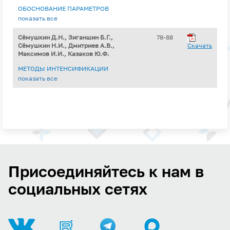
ОБОСНОВАНИЕ ПАРАМЕТРОВ
ИЗМЕЛЬЧИТЕЛЯ КОРМОВ
показать все
Сёмушкин Д.Н., Зиганшин Б.Г.,
78-88
Сёмушкин Н.И., Дмитриев А.В.,
Скачать
Максимов И.И., Казаков Ю.Ф.
МЕТОДЫ ИНТЕНСИФИКАЦИИ
ПРОЦЕССОВ ЭКСТРАГИРОВАНИЯ
показать все
БИОЛОГИЧЕСКИ АКТИВНЫХ ВЕЩЕСТВ
ИЗ РАСТИТЕЛЬНОГО СЫРЬЯ
Присоединяйтесь к нам в
социальных сетях