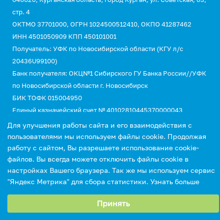
стр. 4
ОКТМО 37701000, ОГРН 1024500512410, ОКПО 41287462
ИНН 4501050909 КПП 450101001
Получатель: УФК по Новосибирской области (КГУ л/с
20436U99100)
Банк получателя: ОКЦ№1 Сибирского ГУ Банка России//УФК
по Новосибирской области г. Новосибирск
БИК ТОФК 015004950
Единый казначейский счет № 40102810445370000043
Казначейский счет №03214643000000015110
Для улучшения работы сайта и его взаимодействия с
КБК 00000000000000000130 (для оплаты услуг)
пользователями мы используем файлы cookie. Продолжая
УИН 0
работу с сайтом, Вы разрешаете использование cookie-
файлов. Вы всегда можете отключить файлы cookie в
настройках Вашего браузера. Так же мы используем сервис
"Яндекс Метрика" для сбора статистики.
Узнать больше
Выберите настройки cookie
Принять
Минимальные
Аналитические/Функциональные