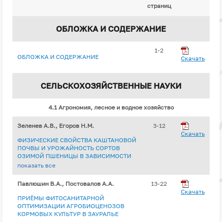
страниц
ОБЛОЖКА И СОДЕРЖАНИЕ
1-2
ОБЛОЖКА И СОДЕРЖАНИЕ
Скачать
СЕЛЬСКОХОЗЯЙСТВЕННЫЕ НАУКИ
4.1 Агрономия, лесное и водное хозяйство
Зеленев А.В., Егоров Н.М.
3-12
Скачать
ФИЗИЧЕСКИЕ СВОЙСТВА КАШТАНОВОЙ
ПОЧВЫ И УРОЖАЙНОСТЬ СОРТОВ
ОЗИМОЙ ПШЕНИЦЫ В ЗАВИСИМОСТИ
ОТ ПРИЁМОВ ОСНОВНОЙ ОБРАБОТКИ
показать все
ЧИСТОГО ПАРА
Павлюшин В.А., Постовалов А.А.
13-22
Скачать
ПРИЁМЫ ФИТОСАНИТАРНОЙ
ОПТИМИЗАЦИИ АГРОБИОЦЕНОЗОВ
КОРМОВЫХ КУЛЬТУР В ЗАУРАЛЬЕ