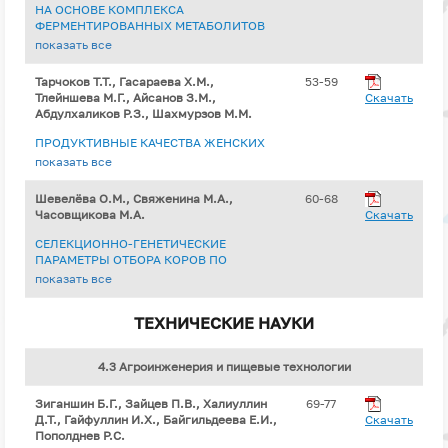
НА ОСНОВЕ КОМПЛЕКСА
ФЕРМЕНТИРОВАННЫХ МЕТАБОЛИТОВ
LACTOBACILLUS RHAMNOSIS,
показать все
LACTOBACILLUS FARCIMINIS НА
КАЧЕСТВЕННЫЕ ПОКАЗАТЕЛИ МЯСА
Тарчоков Т.Т., Гасараева Х.М.,
53-59
ПТИЦЫ
Тлейншева М.Г., Айсанов З.М.,
Скачать
Абдулхаликов Р.З., Шахмурзов М.М.
ПРОДУКТИВНЫЕ КАЧЕСТВА ЖЕНСКИХ
ПРЕДКОВ БЫКОВ-ПРОИЗВОДИТЕЛЕЙ
показать все
РАЗНЫХ ГЕНОТИПОВ
Шевелёва О.М., Свяженина М.А.,
60-68
Часовщикова М.А.
Скачать
СЕЛЕКЦИОННО-ГЕНЕТИЧЕСКИЕ
ПАРАМЕТРЫ ОТБОРА КОРОВ ПО
МОЛОЧНОЙ ПРОДУКТИВНОСТИ ПРИ
показать все
СОВЕРШЕНСТВОВАНИИ СТАДА
КРУПНОГО РОГАТОГО СКОТА
ТЕХНИЧЕСКИЕ НАУКИ
4.3 Агроинженерия и пищевые технологии
Зиганшин Б.Г., Зайцев П.В., Халиуллин
69-77
Д.Т., Гайфуллин И.Х., Байгильдеева Е.И.,
Скачать
Пополднев Р.С.