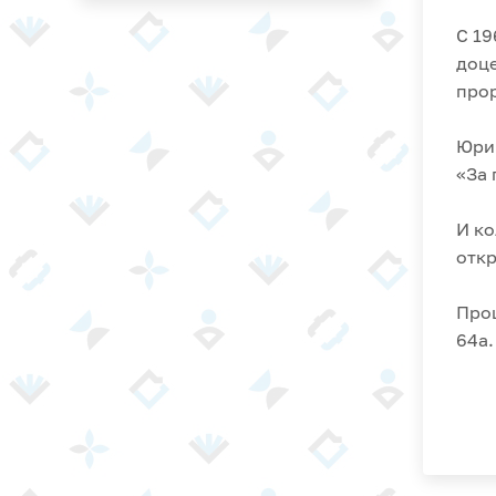
С 19
доце
прор
Юрий
«За 
И ко
отк
Прощ
64а.