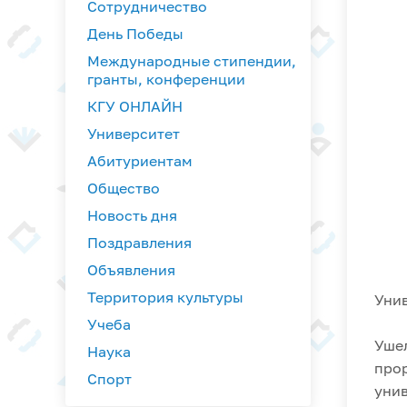
Сотрудничество
День Победы
Международные стипендии,
гранты, конференции
КГУ ОНЛАЙН
Университет
Абитуриентам
Общество
Новость дня
Поздравления
Объявления
Территория культуры
Унив
Учеба
Ушел
Наука
про
Спорт
унив