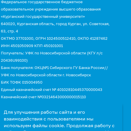
Федеральное государственное бюджетное
образовательное учреждение высшего образования
«Курганский государственный университет»
640020, Курганская область, город Курган, ул. Советская,
63, стр. 4
ОКТМО 37701000, ОГРН 1024500512410, ОКПО 41287462
ИНН 4501050909 КПП 450101001
Получатель: УФК по Новосибирской области (КГУ л/с
20436U99100)
Банк получателя: ОКЦ№1 Сибирского ГУ Банка России//
УФК по Новосибирской области г. Новосибирск
БИК ТОФК 015004950
Единый казначейский счет № 40102810445370000043
Казначейский счет №03214643000000015110
КБК 00000000000000000130 (для оплаты услуг)
УИН 0
Для улучшения работы сайта и его
взаимодействия с пользователями мы
используем файлы cookie. Продолжая работу с