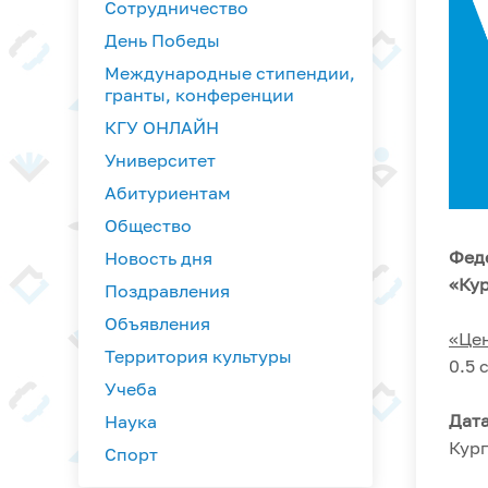
Сотрудничество
День Победы
Международные стипендии,
гранты, конференции
КГУ ОНЛАЙН
Университет
Абитуриентам
Общество
Фед
Новость дня
«Кур
Поздравления
Объявления
«Цен
Территория культуры
0.5 
Учеба
Дата
Наука
Кург
Спорт