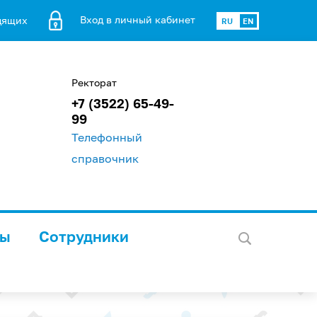
Вход в личный кабинет
дящих
RU
EN
Ректорат
+7 (3522) 65-49-
99
Телефонный
справочник
лы
Сотрудники