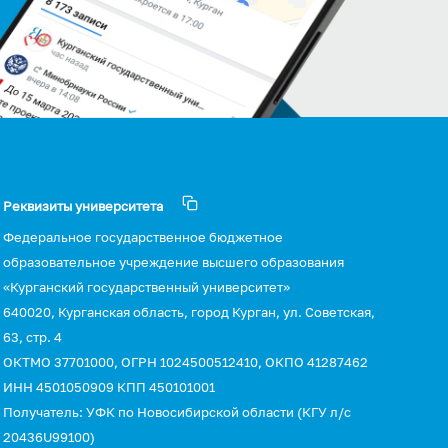
Реквизиты университета
Федеральное государственное бюджетное
образовательное учреждение высшего образования
«Курганский государственный университет»
640020, Курганская область, город Курган, ул. Советская,
63, стр. 4
ОКТМО 37701000, ОГРН 1024500512410, ОКПО 41287462
ИНН 4501050909 КПП 450101001
Получатель: УФК по Новосибирской области (КГУ л/с
20436U99100)