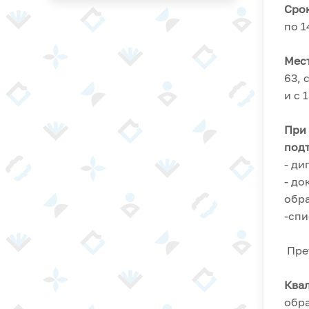
Срок
по 1
Мест
63, 
и с 
При 
под
- ди
- до
обр
-спи
Прет
Ква
обра