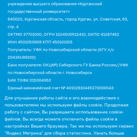
учреждение высшего образования «Курганский
государственный университет»
640020, Курганская область, город Курган, ул. Советская, 63,
стр. 4
ОКТМО 37701000, ОГРН 1024500512410, ОКПО 41287462
ИНН 4501050909 КПП 450101001
Получатель: УФК по Новосибирской области (КГУ л/с
20436U99100)
Банк получателя: ОКЦ№1 Сибирского ГУ Банка России//УФК
по Новосибирской области г. Новосибирск
БИК ТОФК 015004950
Единый казначейский счет № 40102810445370000043
Казначейский счет №03214643000000015110
Для улучшения работы сайта и его взаимодействия с
КБК 00000000000000000130 (для оплаты услуг)
пользователями мы используем файлы cookie. Продолжая
УИН 0
работу с сайтом, Вы разрешаете использование cookie-
файлов. Вы всегда можете отключить файлы cookie в
настройках Вашего браузера. Так же мы используем сервис
"Яндекс Метрика" для сбора статистики.
Узнать больше