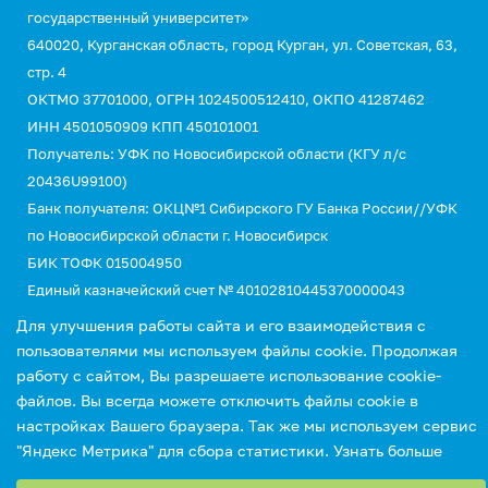
государственный университет»
640020, Курганская область, город Курган, ул. Советская, 63,
стр. 4
ОКТМО 37701000, ОГРН 1024500512410, ОКПО 41287462
ИНН 4501050909 КПП 450101001
Получатель: УФК по Новосибирской области (КГУ л/с
20436U99100)
Банк получателя: ОКЦ№1 Сибирского ГУ Банка России//УФК
по Новосибирской области г. Новосибирск
БИК ТОФК 015004950
Единый казначейский счет № 40102810445370000043
Казначейский счет №03214643000000015110
Для улучшения работы сайта и его взаимодействия с
КБК 00000000000000000130 (для оплаты услуг)
пользователями мы используем файлы cookie. Продолжая
УИН 0
работу с сайтом, Вы разрешаете использование cookie-
файлов. Вы всегда можете отключить файлы cookie в
настройках Вашего браузера. Так же мы используем сервис
"Яндекс Метрика" для сбора статистики.
Узнать больше
Выберите настройки cookie