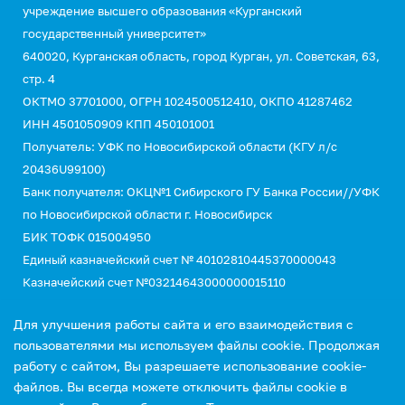
учреждение высшего образования «Курганский
государственный университет»
640020, Курганская область, город Курган, ул. Советская, 63,
стр. 4
ОКТМО 37701000, ОГРН 1024500512410, ОКПО 41287462
ИНН 4501050909 КПП 450101001
Получатель: УФК по Новосибирской области (КГУ л/с
20436U99100)
Банк получателя: ОКЦ№1 Сибирского ГУ Банка России//УФК
по Новосибирской области г. Новосибирск
БИК ТОФК 015004950
Единый казначейский счет № 40102810445370000043
Казначейский счет №03214643000000015110
КБК 00000000000000000130 (для оплаты услуг)
Для улучшения работы сайта и его взаимодействия с
УИН 0
пользователями мы используем файлы cookie. Продолжая
работу с сайтом, Вы разрешаете использование cookie-
файлов. Вы всегда можете отключить файлы cookie в