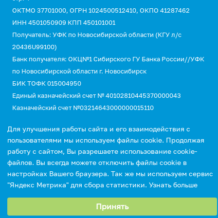
ОКТМО 37701000, ОГРН 1024500512410, ОКПО 41287462
ИНН 4501050909 КПП 450101001
Получатель: УФК по Новосибирской области (КГУ л/с
20436U99100)
Банк получателя: ОКЦ№1 Сибирского ГУ Банка России//УФК
по Новосибирской области г. Новосибирск
БИК ТОФК 015004950
Единый казначейский счет № 40102810445370000043
Казначейский счет №03214643000000015110
КБК 00000000000000000130 (для оплаты услуг)
Для улучшения работы сайта и его взаимодействия с
УИН 0
пользователями мы используем файлы cookie. Продолжая
работу с сайтом, Вы разрешаете использование cookie-
файлов. Вы всегда можете отключить файлы cookie в
настройках Вашего браузера. Так же мы используем сервис
"Яндекс Метрика" для сбора статистики.
Узнать больше
Выберите настройки cookie
Принять
Минимальные