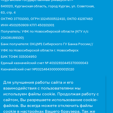
640020, Курганская область, город Курган, ул. Советская,
63, стр. 4
ОКТМО 37701000, ОГРН 1024500512410, ОКПО 41287462
ИНН 4501050909 КПП 450101001
Получатель: УФК по Новосибирской области (КГУ л/с
20436U99100)
Банк получателя: ОКЦ№1 Сибирского ГУ Банка России//
УФК по Новосибирской области г. Новосибирск
БИК ТОФК 015004950
Единый казначейский счет № 40102810445370000043
Казначейский счет №03214643000000015110
КБК 00000000000000000130 (для оплаты услуг)
УИН 0
Для улучшения работы сайта и его
взаимодействия с пользователями мы
используем файлы cookie. Продолжая работу с
сайтом, Вы разрешаете использование cookie-
файлов. Вы всегда можете отключить файлы
cookie в настройках Вашего браузера. Так же