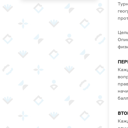
Турн
геог
про
Цель
Опис
физи
ПЕР
Кажд
вопр
прав
начи
балл
ВТО
Кажд