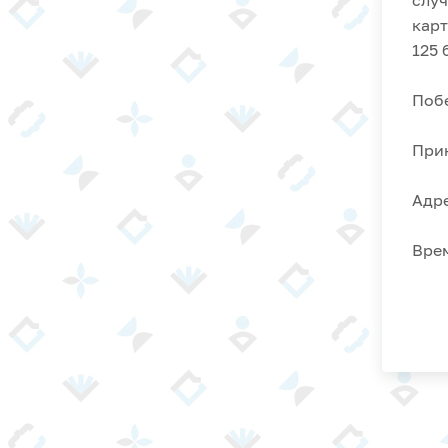
случ
карт
125 
Побе
Прин
Адре
Врем