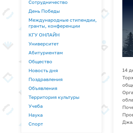
Сотрудничество
День Победы
Международные стипендии,
гранты, конференции
КГУ ОНЛАЙН
Университет
Абитуриентам
Общество
14 д
Новость дня
Торж
Поздравления
обще
Объявления
Орга
Территория культуры
обла
Учеба
Поче
Пров
Наука
Джа
Спорт