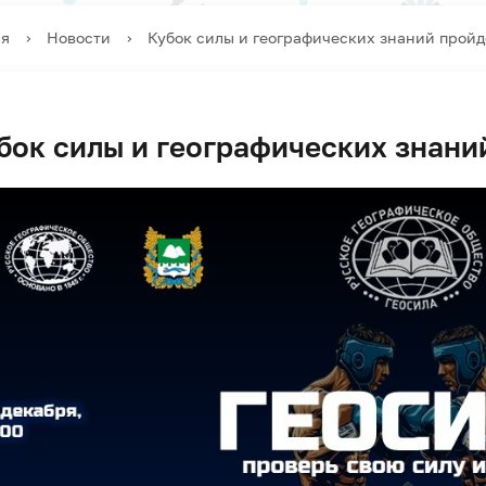
ая
›
Новости
›
Кубок силы и географических знаний пройд
бок силы и географических знани