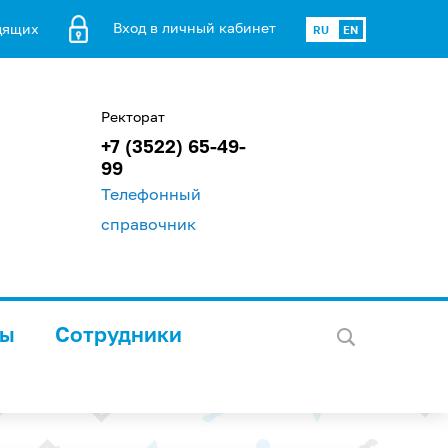
Вход в личный кабинет
дящих
RU
EN
Ректорат
+7 (3522) 65-49-
99
Телефонный
справочник
лы
Сотрудники