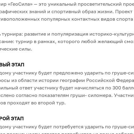
ир «ГеоСила» — это уникальный просветительский про
рафических знаний и спортивный образ жизни. Проект
тивоположенных популярных контактных видов спорта 
 турнира: развитие и популяризация историко-культур
ание: турнир в рамках, которого любой желающий смо
ческие силы.
ВЫЙ ЭТАП
ому участнику будет предложено ударить по груше-сил
осы из области истории географии Российской Федера
ильный ответ участнику будет начисляться по 300 балл
слено согласно показателям груши- силомера. Участн
ов проходят во второй тур.
РОЙ ЭТАП
ому участнику будет потребуется ударить по груше-сил