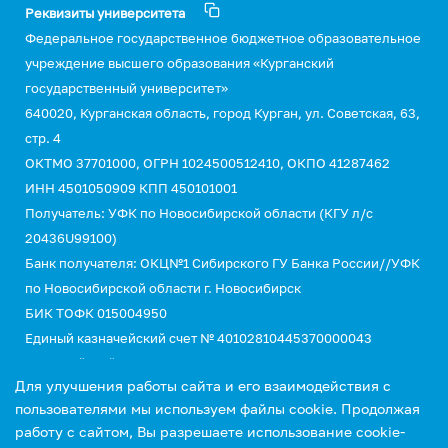
Реквизиты университета
Федеральное государственное бюджетное образовательное
учреждение высшего образования «Курганский
государственный университет»
640020, Курганская область, город Курган, ул. Советская, 63,
стр. 4
ОКТМО 37701000, ОГРН 1024500512410, ОКПО 41287462
ИНН 4501050909 КПП 450101001
Получатель: УФК по Новосибирской области (КГУ л/с
20436U99100)
Банк получателя: ОКЦ№1 Сибирского ГУ Банка России//УФК
по Новосибирской области г. Новосибирск
БИК ТОФК 015004950
Единый казначейский счет № 40102810445370000043
Казначейский счет №03214643000000015110
Для улучшения работы сайта и его взаимодействия с
КБК 00000000000000000130 (для оплаты услуг)
пользователями мы используем файлы cookie. Продолжая
УИН 0
работу с сайтом, Вы разрешаете использование cookie-