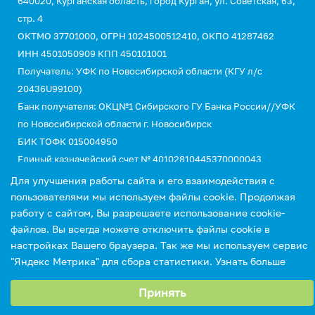
640020, Курганская область, город Курган, ул. Советская, 63,
стр. 4
ОКТМО 37701000, ОГРН 1024500512410, ОКПО 41287462
ИНН 4501050909 КПП 450101001
Получатель: УФК по Новосибирской области (КГУ л/с
20436U99100)
Банк получателя: ОКЦ№1 Сибирского ГУ Банка России//УФК
по Новосибирской области г. Новосибирск
БИК ТОФК 015004950
Единый казначейский счет № 40102810445370000043
Казначейский счет №03214643000000015110
Для улучшения работы сайта и его взаимодействия с
КБК 00000000000000000130 (для оплаты услуг)
пользователями мы используем файлы cookie. Продолжая
УИН 0
работу с сайтом, Вы разрешаете использование cookie-
файлов. Вы всегда можете отключить файлы cookie в
настройках Вашего браузера. Так же мы используем сервис
"Яндекс Метрика" для сбора статистики.
Узнать больше
Выберите настройки cookie
Принять
Минимальные