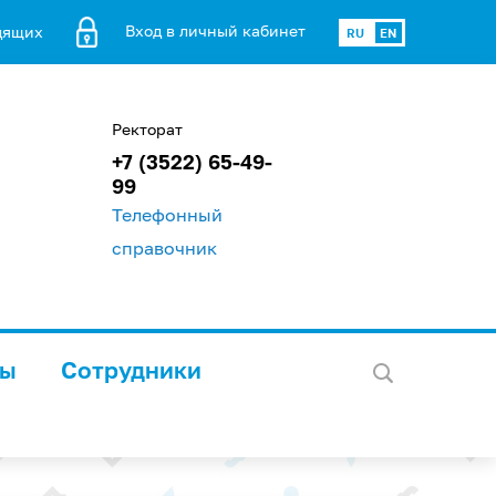
Вход в личный кабинет
дящих
RU
EN
Ректорат
+7 (3522) 65-49-
99
Телефонный
справочник
лы
Сотрудники