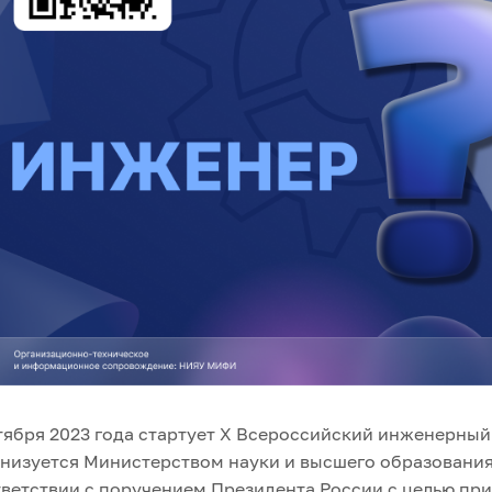
тября 2023 года стартует X Всероссийский инженерный
низуется Министерством науки и высшего образования
ветствии с поручением Президента России с целью п