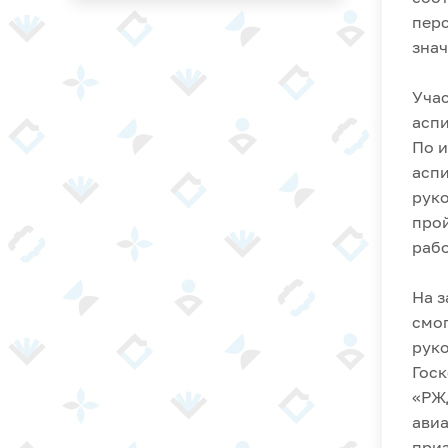
перс
знач
Учас
асп
По и
аспи
руко
прой
рабо
На з
смо
руко
Госк
«РЖ
авиа
приз