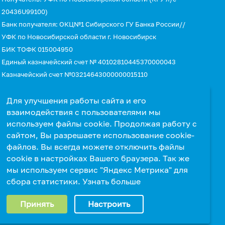
20436U99100)
Банк получателя: ОКЦ№1 Сибирского ГУ Банка России//
УФК по Новосибирской области г. Новосибирск
БИК ТОФК 015004950
Единый казначейский счет № 40102810445370000043
Казначейский счет №03214643000000015110
КБК 00000000000000000130 (для оплаты услуг)
УИН 0
Для улучшения работы сайта и его
взаимодействия с пользователями мы
используем файлы cookie. Продолжая работу с
сайтом, Вы разрешаете использование cookie-
файлов. Вы всегда можете отключить файлы
cookie в настройках Вашего браузера. Так же
мы используем сервис "Яндекс Метрика" для
сбора статистики.
Узнать больше
Выберите настройки cookie
Принять
Настроить
Минимальные
Аналитические/Функциональные