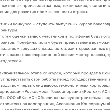
пективных производственных, технических, экономиче
ение для развития промышленности страны.
тники конкурса — студенты выпускных курсов бакалавр
ирантуры.
тогам оценки заявок участников в полуфинал будут от
рантов. Полуфиналистам будет представлена возможн
водством ведущих специалистов, заинтересованных в р
ти в рамках акселерационной сессии мастер-классы, т
тодателей.
аключительном этапе конкурса, который пройдет в июн
гут представить свои работы перед государственными
водством первых лиц высокотехнологичных корпораци
орпорация «Роскосмос», Госкорпорация «Ростех», АО 
Д», ООО «ВК», АО «Объединенная судостроительная к
строительная корпорация», Ассоциация Консорциум «
ы от работодателей и предложения для трудоустройств