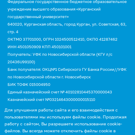
Федеральное государственное бюджетное образовательное
учреждение высшего образования «Курганский
государственный университет»
640020, Курганская область, город Курган, ул. Советская, 63,
стр. 4
ОКТМО 37701000, ОГРН 1024500512410, ОКПО 41287462
ИНН 4501050909 КПП 450101001
Получатель: УФК по Новосибирской области (КГУ л/с
20436U99100)
Банк получателя: ОКЦ№1 Сибирского ГУ Банка России//УФК
по Новосибирской области г. Новосибирск
БИК ТОФК 015004950
Единый казначейский счет № 40102810445370000043
Казначейский счет №03214643000000015110
КБК 00000000000000000130 (для оплаты услуг)
Для улучшения работы сайта и его взаимодействия с
УИН 0
пользователями мы используем файлы cookie. Продолжая
работу с сайтом, Вы разрешаете использование cookie-
файлов. Вы всегда можете отключить файлы cookie в