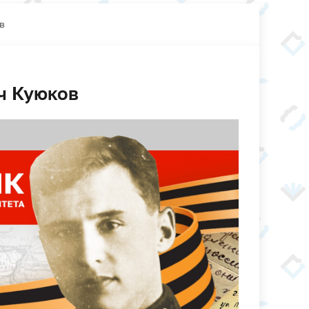
в
ч Куюков