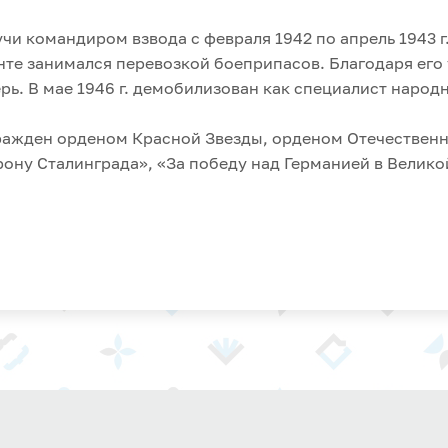
чи командиром взвода с февраля 1942 по апрель 1943 г
те занимался пере­возкой боеприпасов. Благодаря его 
рь. В мае 1946 г. демобилизован как специалист народ
ажден орденом Красной Звезды, орденом Отечественно
ону Сталинграда», «За победу над Германией в Великой