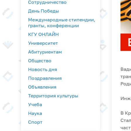
Сотрудничество
День Победы
Международные стипендии,
гранты, конференции
КГУ ОНЛАЙН
Университет
Абитуриентам
Общество
Вад
Новость дня
тран
Поздравления
Роди
Объявления
Территория культуры
Инж
Учеба
В Кр
Наука
Стал
Спорт
част