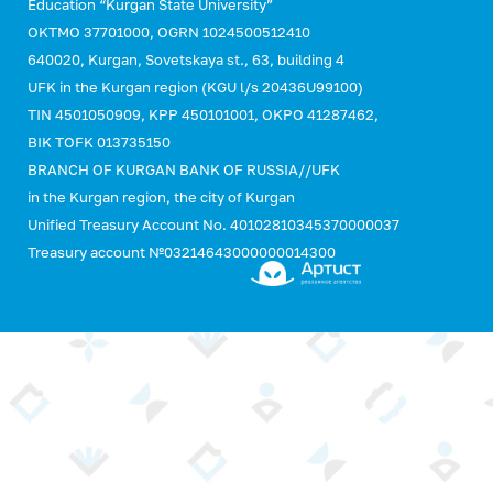
Education “Kurgan State University”
OKTMO 37701000, OGRN 1024500512410
640020, Kurgan, Sovetskaya st., 63, building 4
UFK in the Kurgan region (KGU l/s 20436U99100)
TIN 4501050909, KPP 450101001, OKPO 41287462,
BIK TOFK 013735150
BRANCH OF KURGAN BANK OF RUSSIA//UFK
in the Kurgan region, the city of Kurgan
Unified Treasury Account No. 40102810345370000037
Treasury account №03214643000000014300