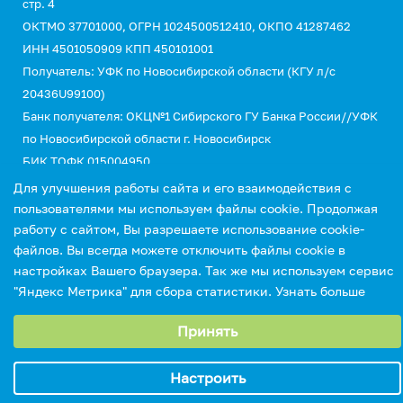
стр. 4
ОКТМО 37701000, ОГРН 1024500512410, ОКПО 41287462
ИНН 4501050909 КПП 450101001
Получатель: УФК по Новосибирской области (КГУ л/с
20436U99100)
Банк получателя: ОКЦ№1 Сибирского ГУ Банка России//УФК
по Новосибирской области г. Новосибирск
БИК ТОФК 015004950
Единый казначейский счет № 40102810445370000043
Для улучшения работы сайта и его взаимодействия с
Казначейский счет №03214643000000015110
пользователями мы используем файлы cookie. Продолжая
работу с сайтом, Вы разрешаете использование cookie-
КБК 00000000000000000130 (для оплаты услуг)
файлов. Вы всегда можете отключить файлы cookie в
УИН 0
настройках Вашего браузера. Так же мы используем сервис
"Яндекс Метрика" для сбора статистики.
Узнать больше
Выберите настройки cookie
Принять
Минимальные
Аналитические/Функциональные
Настроить