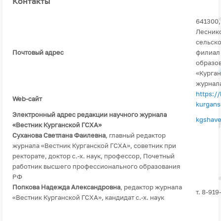
Контакты
641300,
Леснико
сельско
Почтовый адрес
филиал
образо
«Курган
журнала
https:/
Web-сайт
kurgans
Электронный адрес редакции научного журнала
kgshave
«Вестник Курганской ГСХА»
Суханова Светлана Фаилевна
,
главный редактор
журнала «Вестник Курганской ГСХА», советник при
ректорате, доктор с.-х. наук, профессор, Почетный
работник высшего профессионального образования
РФ
Попкова Надежда Александровна
, редактор журнала
т. 8-91
«Вестник Курганской ГСХА»,
кандидат с.-х. наук