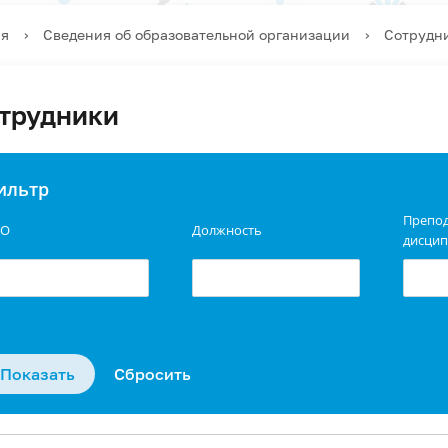
ая
›
Сведения об образовательной организации
›
Сотрудн
трудники
ильтр
Препо
О
Должность
дисци