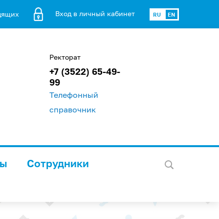
Вход в личный кабинет
дящих
RU
EN
Ректорат
+7 (3522) 65-49-
99
Телефонный
справочник
лы
Сотрудники