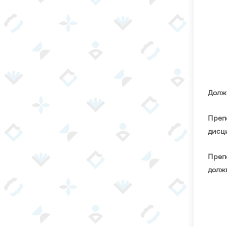
Долж
Преп
дисц
Преп
долж