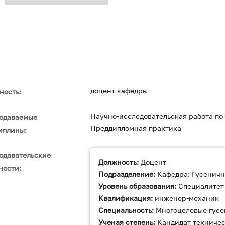
доцент кафедры
ность:
Научно-исследовательская работа п
одаваемые
Преддипломная практика
иплины:
одавательские
Должность:
Доцент
ности:
Подразделение:
Кафедра: Гусеничн
Уровень образования:
Специалитет
Квалификация:
инженер-механик
Специальность:
Многоцелевые гусе
Ученая степень:
Кандидат техничес