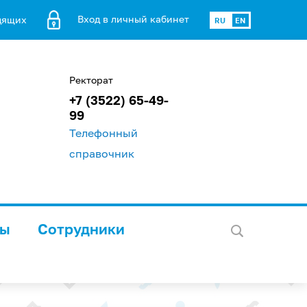
Вход в личный кабинет
дящих
RU
EN
Ректорат
+7 (3522) 65-49-
99
Телефонный
справочник
лы
Сотрудники