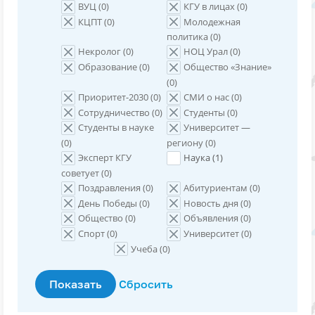
ВУЦ (
0
)
КГУ в лицах (
0
)
КЦПТ (
0
)
Молодежная
политика (
0
)
Некролог (
0
)
НОЦ Урал (
0
)
Образование (
0
)
Общество «Знание»
(
0
)
Приоритет-2030 (
0
)
СМИ о нас (
0
)
Сотрудничество (
0
)
Студенты (
0
)
Студенты в науке
Университет —
(
0
)
региону (
0
)
Эксперт КГУ
Наука (
1
)
советует (
0
)
Поздравления (
0
)
Абитуриентам (
0
)
День Победы (
0
)
Новость дня (
0
)
Общество (
0
)
Объявления (
0
)
Спорт (
0
)
Университет (
0
)
Учеба (
0
)