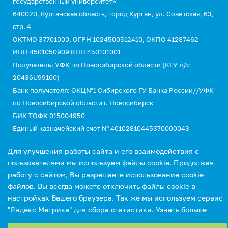
государственный университет»
640020, Курганская область, город Курган, ул. Советская, 63,
стр. 4
ОКТМО 37701000, ОГРН 1024500512410, ОКПО 41287462
ИНН 4501050909 КПП 450101001
Получатель: УФК по Новосибирской области (КГУ л/с
20436U99100)
Банк получателя: ОКЦ№1 Сибирского ГУ Банка России//УФК
по Новосибирской области г. Новосибирск
БИК ТОФК 015004950
Единый казначейский счет № 40102810445370000043
Казначейский счет №03214643000000015110
Для улучшения работы сайта и его взаимодействия с
КБК 00000000000000000130 (для оплаты услуг)
пользователями мы используем файлы cookie. Продолжая
УИН 0
работу с сайтом, Вы разрешаете использование cookie-
файлов. Вы всегда можете отключить файлы cookie в
настройках Вашего браузера. Так же мы используем сервис
"Яндекс Метрика" для сбора статистики.
Узнать больше
Выберите настройки cookie