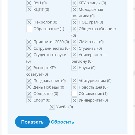
ВУЦ (
0
)
КГУ в лицах (
0
)
КЦПТ (
0
)
Молодежная
политика (
0
)
Некролог (
0
)
НОЦ Урал (
0
)
Образование (
1
)
Общество «Знание»
(
0
)
Приоритет-2030 (
0
)
СМИ о нас (
0
)
Сотрудничество (
0
)
Студенты (
0
)
Студенты в науке
Университет —
(
0
)
региону (
0
)
Эксперт КГУ
Наука (
0
)
советует (
0
)
Поздравления (
0
)
Абитуриентам (
0
)
День Победы (
0
)
Новость дня (
0
)
Общество (
0
)
Объявления (
1
)
Спорт (
0
)
Университет (
0
)
Учеба (
0
)