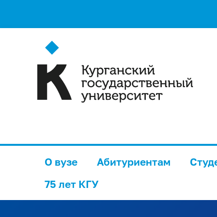
О вузе
Абитуриентам
Студ
75 лет КГУ