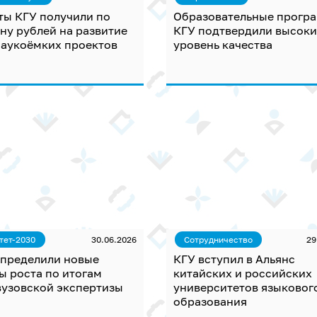
ты КГУ получили по
Образовательные прогр
ну рублей на развитие
КГУ подтвердили высок
наукоёмких проектов
уровень качества
тет-2030
30.06.2026
Сотрудничество
29
определили новые
КГУ вступил в Альянс
ы роста по итогам
китайских и российских
вузовской экспертизы
университетов языковог
образования