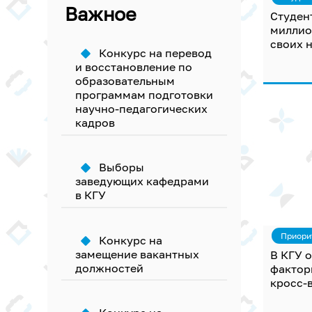
Важное
Студен
миллио
своих 
Конкурс на перевод
и восстановление по
образовательным
программам подготовки
научно-педагогических
кадров
Выборы
заведующих кафедрами
в КГУ
Приори
Конкурс на
замещение вакантных
В КГУ 
должностей
фактор
кросс-