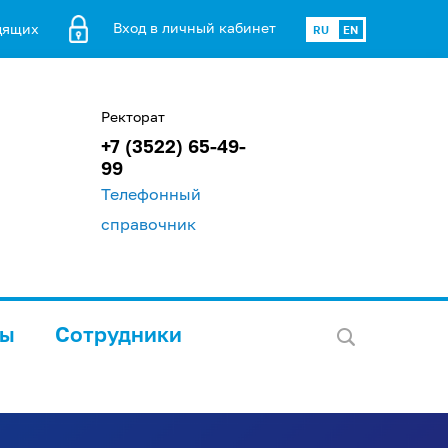
Вход в личный кабинет
дящих
RU
EN
Ректорат
+7 (3522) 65-49-
99
Телефонный
справочник
лы
Сотрудники