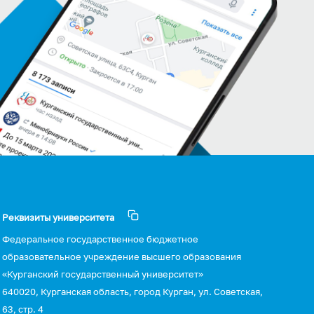
Реквизиты университета
Федеральное государственное бюджетное
образовательное учреждение высшего образования
«Курганский государственный университет»
640020, Курганская область, город Курган, ул. Советская,
63, стр. 4